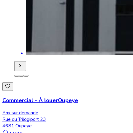
Commercial
-
À louer
Oupeye
Prix sur demande
Rue du Trilogiport 23
4681 Oupeye