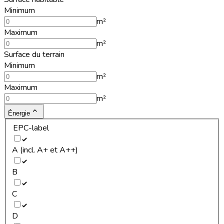
Minimum
m²
Maximum
m²
Surface du terrain
Minimum
m²
Maximum
m²
Énergie
EPC-label
A (incl. A+ et A++)
B
C
D