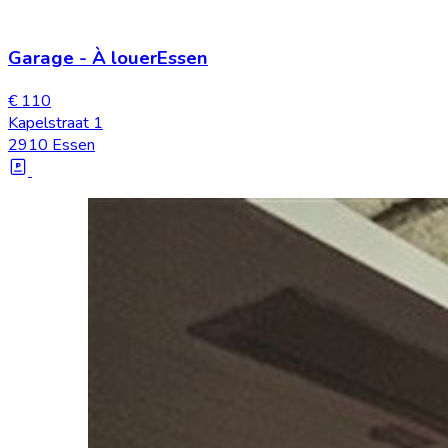
Garage
-
À louer
Essen
€ 110
Kapelstraat 1
2910 Essen