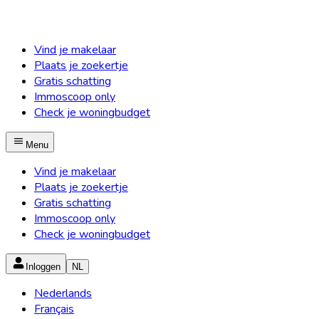
Vind je makelaar
Plaats je zoekertje
Gratis schatting
Immoscoop only
Check je woningbudget
Menu
Vind je makelaar
Plaats je zoekertje
Gratis schatting
Immoscoop only
Check je woningbudget
Inloggen
NL
Nederlands
Français