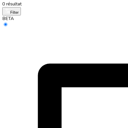
0 résultat
Filter
BETA