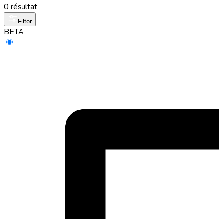
0 résultat
Filter
BETA