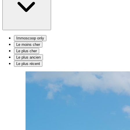
Immoscoop only
Le moins cher
Le plus cher
Le plus ancien
Le plus récent