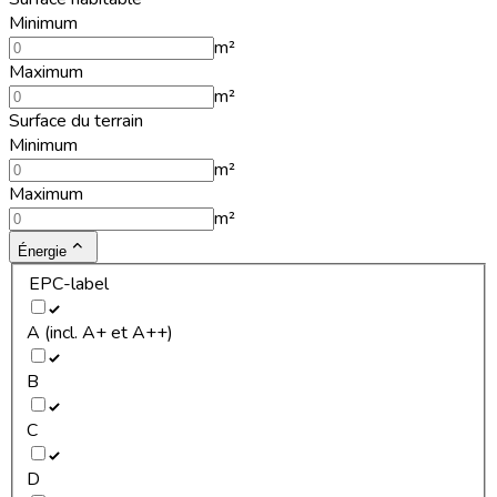
Minimum
m²
Maximum
m²
Surface du terrain
Minimum
m²
Maximum
m²
Énergie
EPC-label
A (incl. A+ et A++)
B
C
D