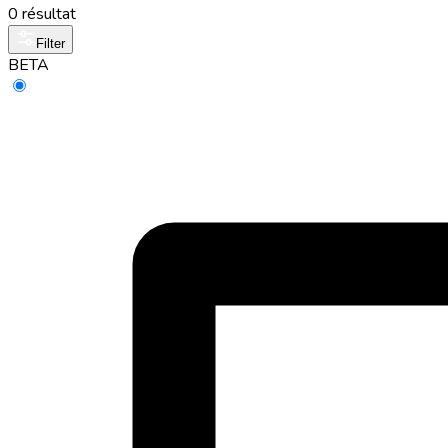
0 résultat
Filter
BETA