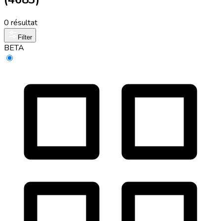
0 résultat
Filter
BETA