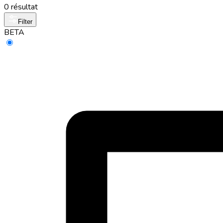
0 résultat
Filter
BETA