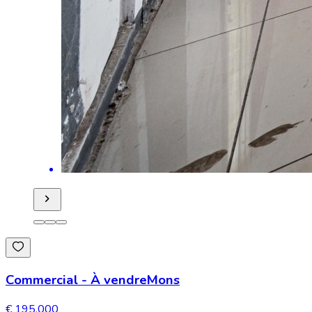
Commercial
-
À vendre
Mons
€ 195.000