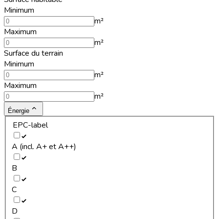
Minimum
m²
Maximum
m²
Surface du terrain
Minimum
m²
Maximum
m²
Énergie
EPC-label
A (incl. A+ et A++)
B
C
D