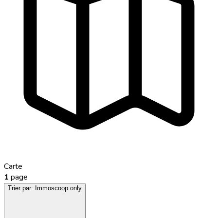
Carte
1
page
Trier par:
Immoscoop only