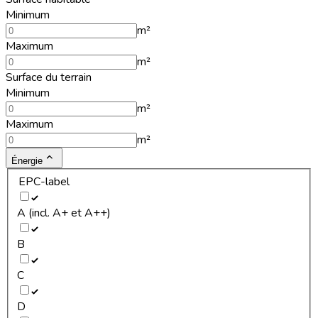
Minimum
m²
Maximum
m²
Surface du terrain
Minimum
m²
Maximum
m²
Énergie
EPC-label
A (incl. A+ et A++)
B
C
D