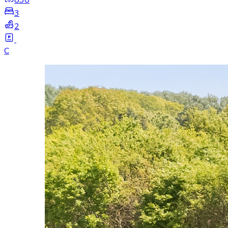
3
2
C