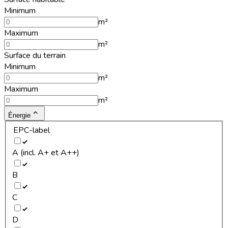
Minimum
m²
Maximum
m²
Surface du terrain
Minimum
m²
Maximum
m²
Énergie
EPC-label
A (incl. A+ et A++)
B
C
D