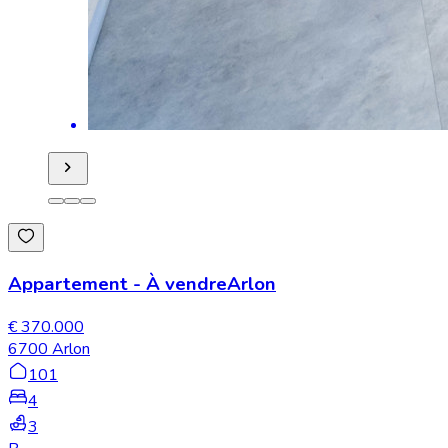
Appartement
-
À vendre
Arlon
€ 370.000
6700 Arlon
101
4
3