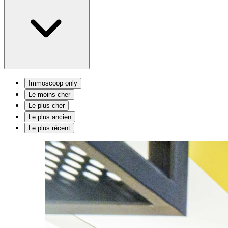
Immoscoop only
Le moins cher
Le plus cher
Le plus ancien
Le plus récent