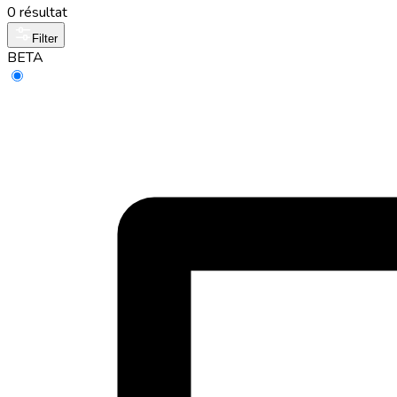
0 résultat
Filter
BETA