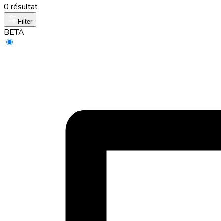
0 résultat
Filter
BETA