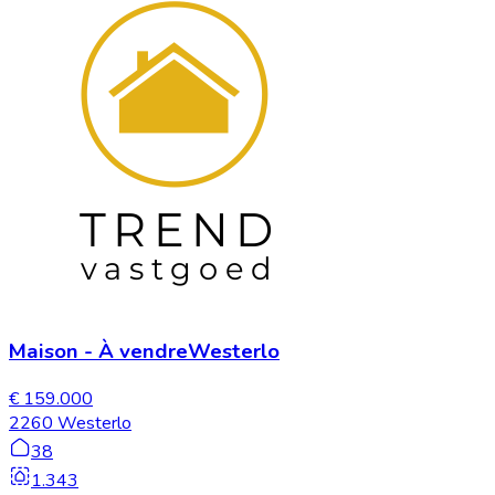
Maison
-
À vendre
Westerlo
€ 159.000
2260 Westerlo
38
1.343