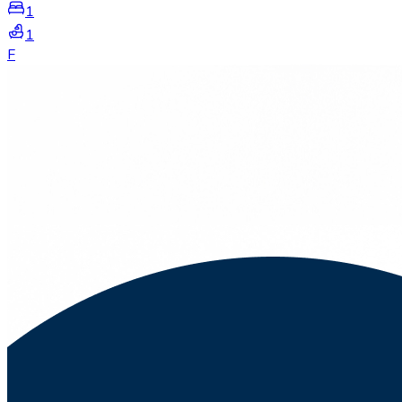
1
1
F