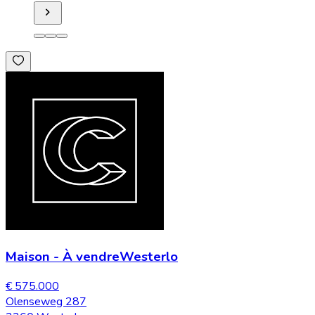
Maison
-
À vendre
Westerlo
€ 575.000
Olenseweg 287