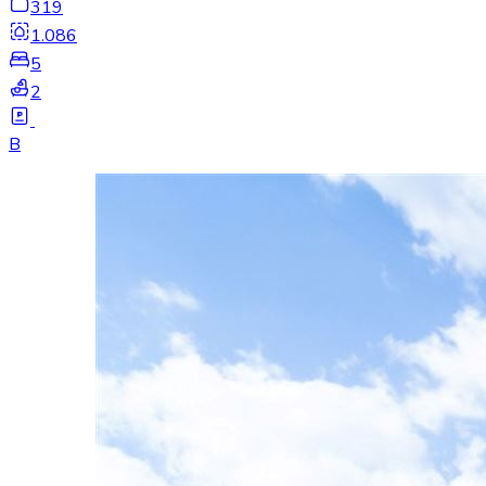
319
1.086
5
2
B