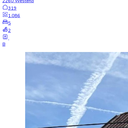
2260 Westerlo
319
1.086
5
2
B