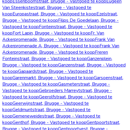
koop
Essenboomstraat, Brugge - Vastgoed te koop
Eugeen
Van Steenkistestraat, Brugge - Vastgoed te
koop
Europastraat, Brugge - Vastgoed te koop
Ezelstraat,
Brugge - Vastgoed te koop
Filips De Goedelaan, Brugge -
Vastgoed te koop
Fonteinstraat, Brugge - Vastgoed te
koop
Fort Lapin, Brugge - Vastgoed te koop
Fr. Van
Ackerpromenade, Brugge - Vastgoed te koop
Frank Van
Ackerpromenade A, Brugge - Vastgoed te koop
Frank Van
Ackerpromenade, Brugge - Vastgoed te koop
Freren
Fonteinstraat, Brugge - Vastgoed te koop
Ganzenplein,
Brugge - Vastgoed te koop
Ganzenstraat, Brugge - Vastgoed
te koop
Gapaardstraat, Brugge - Vastgoed te
koop
Garenmarkt, Brugge - Vastgoed te koop
Garsoenstraat,
Brugge - Vastgoed te koop
Gasmeterstraat, Brugge -
Vastgoed te koop
Gebroeders Marreytstraat, Brugge -
Vastgoed te koop
Geerolfstraat, Brugge - Vastgoed te
koop
Geerwijnstraat, Brugge - Vastgoed te
koop
Geldmuntstraat, Brugge - Vastgoed te
koop
Gemeneweidestraat, Brugge - Vastgoed te
koop
Genthof, Brugge - Vastgoed te koop
Gentpoortstraat,
Brugge - Vastgoed te koop
Gentpoortvest, Brugge -