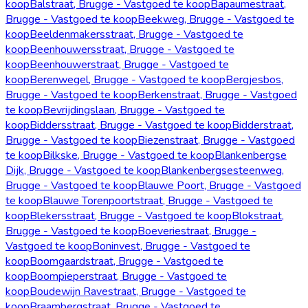
koop
Balstraat, Brugge - Vastgoed te koop
Bapaumestraat,
Brugge - Vastgoed te koop
Beekweg, Brugge - Vastgoed te
koop
Beeldenmakersstraat, Brugge - Vastgoed te
koop
Beenhouwersstraat, Brugge - Vastgoed te
koop
Beenhouwerstraat, Brugge - Vastgoed te
koop
Berenwegel, Brugge - Vastgoed te koop
Bergjesbos,
Brugge - Vastgoed te koop
Berkenstraat, Brugge - Vastgoed
te koop
Bevrijdingslaan, Brugge - Vastgoed te
koop
Biddersstraat, Brugge - Vastgoed te koop
Bidderstraat,
Brugge - Vastgoed te koop
Biezenstraat, Brugge - Vastgoed
te koop
Bilkske, Brugge - Vastgoed te koop
Blankenbergse
Dijk, Brugge - Vastgoed te koop
Blankenbergsesteenweg,
Brugge - Vastgoed te koop
Blauwe Poort, Brugge - Vastgoed
te koop
Blauwe Torenpoortstraat, Brugge - Vastgoed te
koop
Blekersstraat, Brugge - Vastgoed te koop
Blokstraat,
Brugge - Vastgoed te koop
Boeveriestraat, Brugge -
Vastgoed te koop
Boninvest, Brugge - Vastgoed te
koop
Boomgaardstraat, Brugge - Vastgoed te
koop
Boompieperstraat, Brugge - Vastgoed te
koop
Boudewijn Ravestraat, Brugge - Vastgoed te
koop
Braambergstraat, Brugge - Vastgoed te