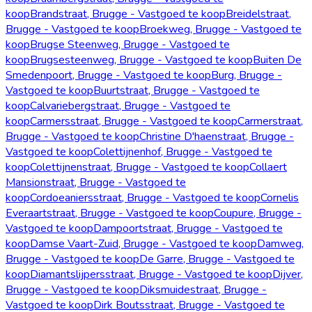
koop
Brandstraat, Brugge - Vastgoed te koop
Breidelstraat,
Brugge - Vastgoed te koop
Broekweg, Brugge - Vastgoed te
koop
Brugse Steenweg, Brugge - Vastgoed te
koop
Brugsesteenweg, Brugge - Vastgoed te koop
Buiten De
Smedenpoort, Brugge - Vastgoed te koop
Burg, Brugge -
Vastgoed te koop
Buurtstraat, Brugge - Vastgoed te
koop
Calvariebergstraat, Brugge - Vastgoed te
koop
Carmersstraat, Brugge - Vastgoed te koop
Carmerstraat,
Brugge - Vastgoed te koop
Christine D'haenstraat, Brugge -
Vastgoed te koop
Colettijnenhof, Brugge - Vastgoed te
koop
Colettijnenstraat, Brugge - Vastgoed te koop
Collaert
Mansionstraat, Brugge - Vastgoed te
koop
Cordoeaniersstraat, Brugge - Vastgoed te koop
Cornelis
Everaartstraat, Brugge - Vastgoed te koop
Coupure, Brugge -
Vastgoed te koop
Dampoortstraat, Brugge - Vastgoed te
koop
Damse Vaart-Zuid, Brugge - Vastgoed te koop
Damweg,
Brugge - Vastgoed te koop
De Garre, Brugge - Vastgoed te
koop
Diamantslijpersstraat, Brugge - Vastgoed te koop
Dijver,
Brugge - Vastgoed te koop
Diksmuidestraat, Brugge -
Vastgoed te koop
Dirk Boutsstraat, Brugge - Vastgoed te