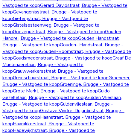
Vastgoed te koop
Gerard Davidstraat, Brugge - Vastgoed te
koop
Gevangenisstraat, Brugge - Vastgoed te
koop
Gieterijstraat, Brugge - Vastgoed te
koop
Gistelsesteenweg, Brugge - Vastgoed te
koop
Goezeputstraat, Brugge - Vastgoed te koop
Gouden
Handrei, Brugge - Vastgoed te koop
Gouden Handstraat,
Brugge - Vastgoed te koop
Gouden- Handstraat, Brugge -
Vastgoed te koop
Gouden-Boomstraat, Brugge - Vastgoed te
koop
Goudsmedenstraat, Brugge - Vastgoed te koop
Graaf De
Muelenaerelaan, Brugge - Vastgoed te
koop
Grauwwerkersstraat, Brugge - Vastgoed te
koop
Greinschuurstraat, Brugge - Vastgoed te koop
Groenerei,
Brugge - Vastgoed te koop
Groeninge, Brugge - Vastgoed te
koop
Grote Markt, Brugge - Vastgoed te koop
Guido
Gezellelaan, Brugge - Vastgoed te koop
Gulden Vlieslaan,
Brugge - Vastgoed te koop
Guldenvlieslaan, Brugge -
Vastgoed te koop
Gustave Vincke-Dujardinstraat, Brugge -
Vastgoed te koop
Haanstraat, Brugge - Vastgoed te
koop
Haarakkerstraat, Brugge - Vastgoed te
koop
Hadewijchstraat, Brugge - Vastgoed te