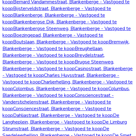
koop
Bernard Vandammestraat, Blankenberge - Vastgoed te
koop
Bijsterveldstraat, Blankenberge - Vastgoed te
koop
Blankenberge, Blankenberge - Vastgoed te
koop
Blankenbergse Dijk, Blankenberge - Vastgoed te
koop
Blankenbergse Steenweg, Blankenberge - Vastgoed te
koop
Boezingepad, Blankenberge - Vastgoed te
koop
Boutslaan, Blankenberge - Vastgoed te koop
Bremwijk,
Blankenberge - Vastgoed te koop
Breughellaan,
Blankenberge - Vastgoed te koop
Breydelstraat,
Blankenberge - Vastgoed te koop
Brugse Steenweg,
Blankenberge - Vastgoed te koop
Casinostraat, Blankenberge
- Vastgoed te koop
Charles Huysstraat, Blankenberge -
Vastgoed te koop
Charlierhelling, Blankenberge - Vastgoed te
koop
Colombus, Blankenberge - Vastgoed te koop
Columbus,
Blankenberge - Vastgoed te koop
Consciencestraat -
Vanderstichelenstraat, Blankenberge - Vastgoed te
koop
Consciencestraat, Blankenberge - Vastgoed te
koop
Dahliastraat, Blankenberge - Vastgoed te koop
De
Langheplein, Blankenberge - Vastgoed te koop
De Limburg
Stirumstraat, Blankenberge - Vastgoed te koop
De
Saedeleerhelling, Blankenberge - Vastgoed te koop
De Smet