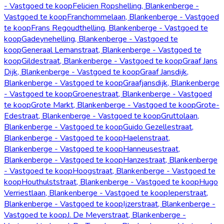
- Vastgoed te koop
Felicien Ropshelling, Blankenberge -
Vastgoed te koop
Franchommelaan, Blankenberge - Vastgoed
te koop
Frans Regoudthelling, Blankenberge - Vastgoed te
koop
Gadeynehelling, Blankenberge - Vastgoed te
koop
Generaal Lemanstraat, Blankenberge - Vastgoed te
koop
Gildestraat, Blankenberge - Vastgoed te koop
Graaf Jans
Dijk, Blankenberge - Vastgoed te koop
Graaf Jansdijk,
Blankenberge - Vastgoed te koop
Graafjansdijk, Blankenberge
- Vastgoed te koop
Groenestraat, Blankenberge - Vastgoed
te koop
Grote Markt, Blankenberge - Vastgoed te koop
Grote-
Edestraat, Blankenberge - Vastgoed te koop
Gruttolaan,
Blankenberge - Vastgoed te koop
Guido Gezellestraat,
Blankenberge - Vastgoed te koop
Haelenstraat,
Blankenberge - Vastgoed te koop
Hanneusestraat,
Blankenberge - Vastgoed te koop
Hanzestraat, Blankenberge
- Vastgoed te koop
Hoogstraat, Blankenberge - Vastgoed te
koop
Houthulststraat, Blankenberge - Vastgoed te koop
Hugo
Verriestlaan, Blankenberge - Vastgoed te koop
Ieperstraat,
Blankenberge - Vastgoed te koop
Ijzerstraat, Blankenberge -
Vastgoed te koop
J. De Meyerstraat, Blankenberge -