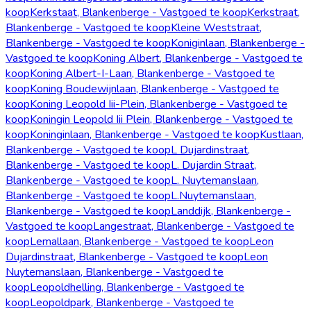
koop
Kerkstaat, Blankenberge - Vastgoed te koop
Kerkstraat,
Blankenberge - Vastgoed te koop
Kleine Weststraat,
Blankenberge - Vastgoed te koop
Koniginlaan, Blankenberge -
Vastgoed te koop
Koning Albert, Blankenberge - Vastgoed te
koop
Koning Albert-I-Laan, Blankenberge - Vastgoed te
koop
Koning Boudewijnlaan, Blankenberge - Vastgoed te
koop
Koning Leopold Iii-Plein, Blankenberge - Vastgoed te
koop
Koningin Leopold Iii Plein, Blankenberge - Vastgoed te
koop
Koninginlaan, Blankenberge - Vastgoed te koop
Kustlaan,
Blankenberge - Vastgoed te koop
L Dujardinstraat,
Blankenberge - Vastgoed te koop
L. Dujardin Straat,
Blankenberge - Vastgoed te koop
L. Nuytemanslaan,
Blankenberge - Vastgoed te koop
L.Nuytemanslaan,
Blankenberge - Vastgoed te koop
Landdijk, Blankenberge -
Vastgoed te koop
Langestraat, Blankenberge - Vastgoed te
koop
Lemallaan, Blankenberge - Vastgoed te koop
Leon
Dujardinstraat, Blankenberge - Vastgoed te koop
Leon
Nuytemanslaan, Blankenberge - Vastgoed te
koop
Leopoldhelling, Blankenberge - Vastgoed te
koop
Leopoldpark, Blankenberge - Vastgoed te