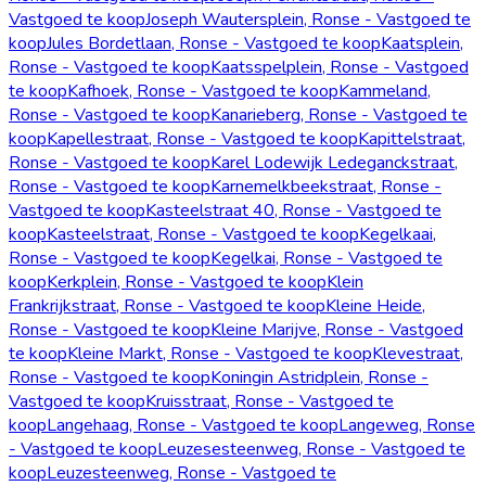
Vastgoed te koop
Joseph Wautersplein, Ronse - Vastgoed te
koop
Jules Bordetlaan, Ronse - Vastgoed te koop
Kaatsplein,
Ronse - Vastgoed te koop
Kaatsspelplein, Ronse - Vastgoed
te koop
Kafhoek, Ronse - Vastgoed te koop
Kammeland,
Ronse - Vastgoed te koop
Kanarieberg, Ronse - Vastgoed te
koop
Kapellestraat, Ronse - Vastgoed te koop
Kapittelstraat,
Ronse - Vastgoed te koop
Karel Lodewijk Ledeganckstraat,
Ronse - Vastgoed te koop
Karnemelkbeekstraat, Ronse -
Vastgoed te koop
Kasteelstraat 40, Ronse - Vastgoed te
koop
Kasteelstraat, Ronse - Vastgoed te koop
Kegelkaai,
Ronse - Vastgoed te koop
Kegelkai, Ronse - Vastgoed te
koop
Kerkplein, Ronse - Vastgoed te koop
Klein
Frankrijkstraat, Ronse - Vastgoed te koop
Kleine Heide,
Ronse - Vastgoed te koop
Kleine Marijve, Ronse - Vastgoed
te koop
Kleine Markt, Ronse - Vastgoed te koop
Klevestraat,
Ronse - Vastgoed te koop
Koningin Astridplein, Ronse -
Vastgoed te koop
Kruisstraat, Ronse - Vastgoed te
koop
Langehaag, Ronse - Vastgoed te koop
Langeweg, Ronse
- Vastgoed te koop
Leuzesesteenweg, Ronse - Vastgoed te
koop
Leuzesteenweg, Ronse - Vastgoed te