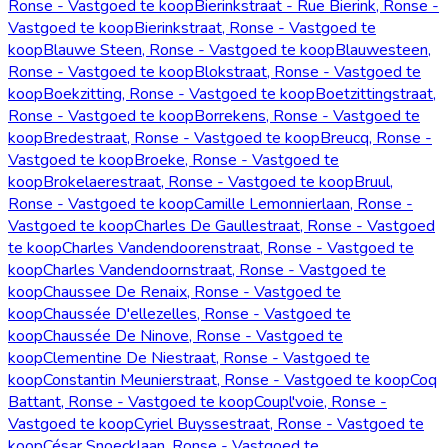
Ronse - Vastgoed te koop
Bierinkstraat - Rue Bierink, Ronse -
Vastgoed te koop
Bierinkstraat, Ronse - Vastgoed te
koop
Blauwe Steen, Ronse - Vastgoed te koop
Blauwesteen,
Ronse - Vastgoed te koop
Blokstraat, Ronse - Vastgoed te
koop
Boekzitting, Ronse - Vastgoed te koop
Boetzittingstraat,
Ronse - Vastgoed te koop
Borrekens, Ronse - Vastgoed te
koop
Bredestraat, Ronse - Vastgoed te koop
Breucq, Ronse -
Vastgoed te koop
Broeke, Ronse - Vastgoed te
koop
Brokelaerestraat, Ronse - Vastgoed te koop
Bruul,
Ronse - Vastgoed te koop
Camille Lemonnierlaan, Ronse -
Vastgoed te koop
Charles De Gaullestraat, Ronse - Vastgoed
te koop
Charles Vandendoorenstraat, Ronse - Vastgoed te
koop
Charles Vandendoornstraat, Ronse - Vastgoed te
koop
Chaussee De Renaix, Ronse - Vastgoed te
koop
Chaussée D'ellezelles, Ronse - Vastgoed te
koop
Chaussée De Ninove, Ronse - Vastgoed te
koop
Clementine De Niestraat, Ronse - Vastgoed te
koop
Constantin Meunierstraat, Ronse - Vastgoed te koop
Coq
Battant, Ronse - Vastgoed te koop
Coupl'voie, Ronse -
Vastgoed te koop
Cyriel Buyssestraat, Ronse - Vastgoed te
koop
César Snoecklaan, Ronse - Vastgoed te