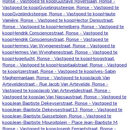
Ronse - Vastgoed te koop
Gustave Royerslaan, Ronse -
Vastgoed te koop
Gyselingssteegje, Ronse - Vastgoed te
koop
Gyzelincksteegje, Ronse - Vastgoed te koop
Haute
Vainière, Ronse - Vastgoed te koop
Hector Denisstraat,
Ronse - Vastgoed te koop
Hemelberg, Ronse - Vastgoed te
koop
Hendrik Consciencestraat, Ronse - Vastgoed te
koop
Hendrik Consciensestraat, Ronse - Vastgoed te
koop
Hermes Van Wyngenestraat, Ronse - Vastgoed te
koop
Hermes Van Wynghenestraat, Ronse - Vastgoed te
koop
Hogerlucht, Ronse - Vastgoed te koop
Hoogstraat,
Ronse - Vastgoed te koop
Hospitaalstraat, Ronse - Vastgoed
te koop
Ijzerstraat, Ronse - Vastgoed te koop
Ives-Sabin
Maghermanlaan, Ronse - Vastgoed te koop
Jacob Van
Arteveldestraat - Rue Jacob Van Artevelde, Ronse -
Vastgoed te koop
Jacob Van Arteveldestraat, Ronse -
Vastgoed te koop
Jan Van Nassaustraat, Ronse - Vastgoed te
koop
Jean Baptiste Dekeyserstraat, Ronse - Vastgoed te
koop
Jean-Baptiste Dekeysestraat13, Ronse - Vastgoed te
koop
Jean-Baptiste Guissetplein, Ronse - Vastgoed te
koop
Jean-Baptiste Mouroitplein - Place Jean-Baptiste M,
Ronse - Vastgoed te koop
Joseph Ferrantstraat, Ronse -