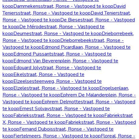
koop
Dammekensstraat, Ronse - Vastgoed te koop
David
Teniersstraat, Ronse - Vastgoed te koop
David Tenierstraat,
Ronse - Vastgoed te koop
De Biesestraat, Ronse - Vastgoed
te koop
De Mérodestraat, Ronse - Vastgoed te
koop
Deurnestraat, Ronse - Vastgoed te koop
Drieborrebeek,
Ronse - Vastgoed te koop
Drieborrebeekstraat, Ronse -
Vastgoed te koop
Edmond Picardlaan, Ronse - Vastgoed te
koop
Edmond Puissantstraat, Ronse - Vastgoed te
koop
Edmond Van Beverenplein, Ronse - Vastgoed te
koop
Edouard Jolystraat, Ronse - Vastgoed te
koop
Eikelstraat, Ronse - Vastgoed te
koop
Elzeelsesteenweg, Ronse - Vastgoed te
koop
Elzelestraat, Ronse - Vastgoed te koop
Engelsenlaan,
Ronse - Vastgoed te koop
Ephrem De Malanderplein, Ronse -
Vastgoed te koop
Ephrem Delmottestraat, Ronse - Vastgoed
te koop
Ernest Solvaystraat, Ronse - Vastgoed te
koop
Fabrieksstraat, Ronse - Vastgoed te koop
Fabriekstraat
X, Ronse - Vastgoed te koop
Fabriekstraat, Ronse - Vastgoed
te koop
Fernand Duboisstraat, Ronse - Vastgoed te
koop
Fiertelmeers, Ronse - Vastgoed te koop
Floreal, Ronse -