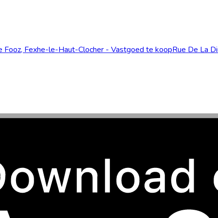
 Fooz, Fexhe-le-Haut-Clocher - Vastgoed te koop
Rue De La Di