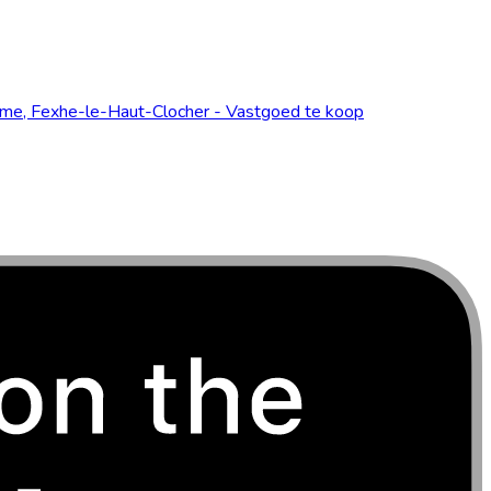
me, Fexhe-le-Haut-Clocher - Vastgoed te koop