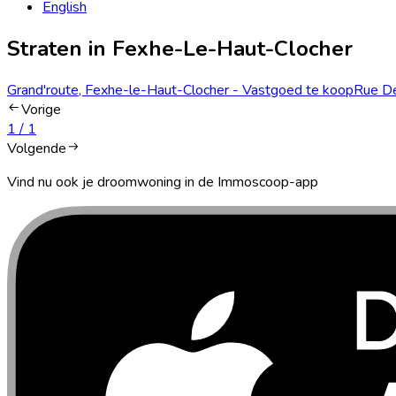
English
Straten in Fexhe-Le-Haut-Clocher
Grand'route, Fexhe-le-Haut-Clocher - Vastgoed te koop
Rue De
Vorige
1
/
1
Volgende
Vind nu ook je droomwoning in de Immoscoop-app