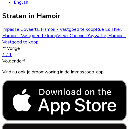
English
Straten in Hamoir
Impasse Govaerts, Hamoir - Vastgoed te koop
Rue Es Thier,
Hamoir - Vastgoed te koop
Vieux Chemin D'aywaille, Hamoir -
Vastgoed te koop
Vorige
1
/
1
Volgende
Vind nu ook je droomwoning in de Immoscoop-app