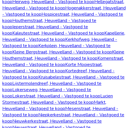
koop
Heirweg, Heuvelland - Vastgoed te koop
Hellegatstraat,
Heuvelland - Vastgoed te koop
Hogenakkerstraat, Heuvelland
- Vastgoed te koop
Hospicestraat, Heuvelland - Vastgoed te
koop
Houthemstraat, Heuvelland - Vastgoed te
koop
Ieperstraat, Heuvelland - Vastgoed te
koop
Kaleutestraat, Heuvelland - Vastgoed te koop
Kapellerie,
Heuvelland - Vastgoed te koop
Kerkhofweg, Heuvelland -
Vastgoed te koop
Kerkplein, Heuvelland - Vastgoed te
koop
Kleine Bergstraat, Heuvelland - Vastgoed te koop
Kleine
Houthemstraat, Heuvelland - Vastgoed te koop
Komenstraat,
Heuvelland - Vastgoed te koop
Korte Mooiestraat,
Heuvelland - Vastgoed te koop
Kortedreef, Heuvelland -
Vastgoed te koop
Kruisabelestraat, Heuvelland - Vastgoed te
koop
Lijstermolendreef, Heuvelland - Vastgoed te
koop
Lokerseweg, Heuvelland - Vastgoed te
koop
Lokerstraat, Heuvelland - Vastgoed te koop
Lucien
Stormestraat, Heuvelland - Vastgoed te koop
Markt,
Heuvelland - Vastgoed te koop
Mesenstraat, Heuvelland -
Vastgoed te koop
Niepkerkestraat, Heuvelland - Vastgoed te
koop
Nieuwkerkestraat, Heuvelland - Vastgoed te
koop
Nieuwstraat, Heuvelland - Vastgoed te