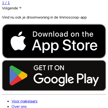
1
/
1
Volgende
Vind nu ook je droomwoning in de Immoscoop-app
Voor makelaars
Over ons