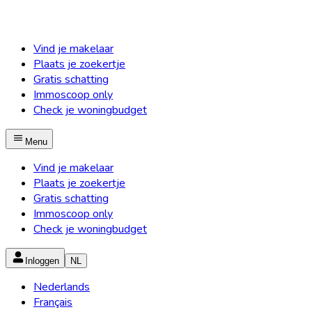
Vind je makelaar
Plaats je zoekertje
Gratis schatting
Immoscoop only
Check je woningbudget
Menu
Vind je makelaar
Plaats je zoekertje
Gratis schatting
Immoscoop only
Check je woningbudget
Inloggen
NL
Nederlands
Français