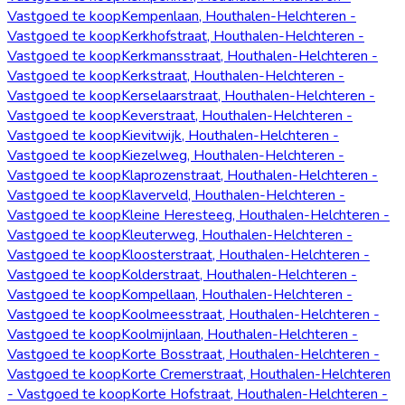
Vastgoed te koop
Kempenlaan, Houthalen-Helchteren -
Vastgoed te koop
Kerkhofstraat, Houthalen-Helchteren -
Vastgoed te koop
Kerkmansstraat, Houthalen-Helchteren -
Vastgoed te koop
Kerkstraat, Houthalen-Helchteren -
Vastgoed te koop
Kerselaarstraat, Houthalen-Helchteren -
Vastgoed te koop
Keverstraat, Houthalen-Helchteren -
Vastgoed te koop
Kievitwijk, Houthalen-Helchteren -
Vastgoed te koop
Kiezelweg, Houthalen-Helchteren -
Vastgoed te koop
Klaprozenstraat, Houthalen-Helchteren -
Vastgoed te koop
Klaverveld, Houthalen-Helchteren -
Vastgoed te koop
Kleine Heresteeg, Houthalen-Helchteren -
Vastgoed te koop
Kleuterweg, Houthalen-Helchteren -
Vastgoed te koop
Kloosterstraat, Houthalen-Helchteren -
Vastgoed te koop
Kolderstraat, Houthalen-Helchteren -
Vastgoed te koop
Kompellaan, Houthalen-Helchteren -
Vastgoed te koop
Koolmeesstraat, Houthalen-Helchteren -
Vastgoed te koop
Koolmijnlaan, Houthalen-Helchteren -
Vastgoed te koop
Korte Bosstraat, Houthalen-Helchteren -
Vastgoed te koop
Korte Cremerstraat, Houthalen-Helchteren
- Vastgoed te koop
Korte Hofstraat, Houthalen-Helchteren -