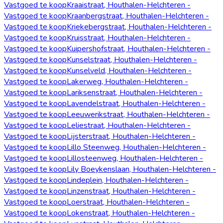
Vastgoed te koop
Kraaistraat, Houthalen-Helchteren -
Vastgoed te koop
Kraanbergstraat, Houthalen-Helchteren -
Vastgoed te koop
Kriekebergstraat, Houthalen-Helchteren -
Vastgoed te koop
Kruisstraat, Houthalen-Helchteren -
Vastgoed te koop
Kuipershofstraat, Houthalen-Helchteren -
Vastgoed te koop
Kunselstraat, Houthalen-Helchteren -
Vastgoed te koop
Kunselveld, Houthalen-Helchteren -
Vastgoed te koop
Lakerweg, Houthalen-Helchteren -
Vastgoed te koop
Lariksenstraat, Houthalen-Helchteren -
Vastgoed te koop
Lavendelstraat, Houthalen-Helchteren -
Vastgoed te koop
Leeuwerikstraat, Houthalen-Helchteren -
Vastgoed te koop
Leliestraat, Houthalen-Helchteren -
Vastgoed te koop
Lijsterstraat, Houthalen-Helchteren -
Vastgoed te koop
Lillo Steenweg, Houthalen-Helchteren -
Vastgoed te koop
Lillosteenweg, Houthalen-Helchteren -
Vastgoed te koop
Lily Boeykenslaan, Houthalen-Helchteren -
Vastgoed te koop
Lindeplein, Houthalen-Helchteren -
Vastgoed te koop
Linzenstraat, Houthalen-Helchteren -
Vastgoed te koop
Loerstraat, Houthalen-Helchteren -
Vastgoed te koop
Lokenstraat, Houthalen-Helchteren -