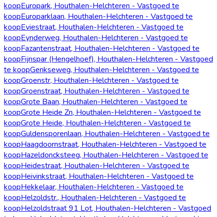
koop
Europark, Houthalen-Helchteren - Vastgoed te
koop
Europarklaan, Houthalen-Helchteren - Vastgoed te
koop
Eviestraat, Houthalen-Helchteren - Vastgoed te
koop
Eynderweg, Houthalen-Helchteren - Vastgoed te
koop
Fazantenstraat, Houthalen-Helchteren - Vastgoed te
koop
Fijnspar (Hengelhoef), Houthalen-Helchteren - Vastgoed
te koop
Genkseweg, Houthalen-Helchteren - Vastgoed te
koop
Groenstr, Houthalen-Helchteren - Vastgoed te
koop
Groenstraat, Houthalen-Helchteren - Vastgoed te
koop
Grote Baan, Houthalen-Helchteren - Vastgoed te
koop
Grote Heide Zn, Houthalen-Helchteren - Vastgoed te
koop
Grote Heide, Houthalen-Helchteren - Vastgoed te
koop
Guldensporenlaan, Houthalen-Helchteren - Vastgoed te
koop
Haagdoornstraat, Houthalen-Helchteren - Vastgoed te
koop
Hazeldoncksteeg, Houthalen-Helchteren - Vastgoed te
koop
Heidestraat, Houthalen-Helchteren - Vastgoed te
koop
Heivinkstraat, Houthalen-Helchteren - Vastgoed te
koop
Hekkelaar, Houthalen-Helchteren - Vastgoed te
koop
Helzoldstr., Houthalen-Helchteren - Vastgoed te
koop
Helzoldstraat 91 Lot, Houthalen-Helchteren - Vastgoed