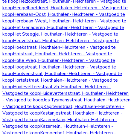
te koop
Helzoldstraat, Houthalen-Helchteren - Vastgoed te
koop
Hengelhoefdreef, Houthalen-Helchteren - Vastgoed te
koop
Herebaan-Oost, Houthalen-Helchteren - Vastgoed te
koop
Herebaan-West, Houthalen-Helchteren - Vastgoed te
koop
Het Genaderen, Houthalen-Helchteren - Vastgoed te
koop
Het Steegje, Houthalen-Helchteren - Vastgoed te
koop
Heuvelstraat, Houthalen-Helchteren - Vastgoed te
koop
Hoekstraat, Houthalen-Helchteren - Vastgoed te
koop
Hofstraat, Houthalen-Helchteren - Vastgoed te
koop
Holle Weg, Houthalen-Helchteren - Vastgoed te
koop
Hoogstraat, Houthalen-Helchteren - Vastgoed te
koop
Hoolvenstraat, Houthalen-Helchteren - Vastgoed te
koop
Hortelstraat, Houthalen-Helchteren - Vastgoed te
koop
Huidevettersstraat Zn, Houthalen-Helchteren -
Vastgoed te koop
Huidevettersstraat, Houthalen-Helchteren
- Vastgoed te koop
Jos Tysmansstraat, Houthalen-Helchteren
- Vastgoed te koop
Kapiteinstraat, Houthalen-Helchteren -
Vastgoed te koop
Kastanjestraat, Houthalen-Helchteren -
Vastgoed te koop
Kazernelaan, Houthalen-Helchteren -
Vastgoed te koop
Kazerneln., Houthalen-Helchteren -
Vastgoed te koop
Kempenhof, Houthalen-Helchteren -