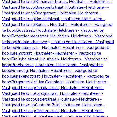
Vastgoed te koop
Binnenvaartstraat, Houthalen-Helchteren -
Vastgoed te koop
Boekweitstraat, Houthalen-Helchteren -
Vastgoed te koop
Boogstraat, Houthalen-Helchteren -
Vastgoed te koop
Bosduifstraat, Houthalen-Helchteren -
Vastgoed te koop
Bosstr., Houthalen-Helchteren - Vastgoed
te koop
Bosstraat, Houthalen-Helchteren - Vastgoed te
koop
Boterbloemenstraat, Houthalen-Helchteren - Vastgoed
te koop
Brelaarschansweg, Houthalen-Helchteren - Vastgoed
te koop
Brelaarstraat, Houthalen-Helchteren - Vastgoed te
koop
Bremstraat, Houthalen-Helchteren - Vastgoed te
koop
Breughelstraat, Houthalen-Helchteren - Vastgoed te
koop
Broekerveld, Houthalen-Helchteren - Vastgoed te
koop
Bronweg, Houthalen-Helchteren - Vastgoed te
koop
Bunekensstraat, Houthalen-Helchteren - Vastgoed te
koop
Burgemeester Jan Geritslaan, Houthalen-Helchteren -
Vastgoed te koop
Canadastraat, Houthalen-Helchteren -
Vastgoed te koop
Cardijnstraat, Houthalen-Helchteren -
Vastgoed te koop
Cederstraat, Houthalen-Helchteren -
Vastgoed te koop
Centrum-Zuid, Houthalen-Helchteren -
Vastgoed te koop
Cremerstraat, Houthalen-Helchteren -
Vastgoed te koop
Crisantenstraat, Houthalen-Helchteren -