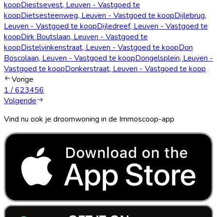
koop
Diestsevest, Leuven - Vastgoed te
koop
Dietsesteenweg, Leuven - Vastgoed te koop
Dijlebrug,
Leuven - Vastgoed te koop
Dijledreef, Leuven - Vastgoed te
koop
Dirk Boutslaan, Leuven - Vastgoed te
koop
Distelvinkenstraat, Leuven - Vastgoed te koop
Don
Boscolaan, Leuven - Vastgoed te koop
Dongelsplein, Leuven -
Vastgoed te koop
Donkerstraat, Leuven - Vastgoed te koop
Vorige
1
/
6
2
3
4
5
6
Volgende
Vind nu ook je droomwoning in de Immoscoop-app