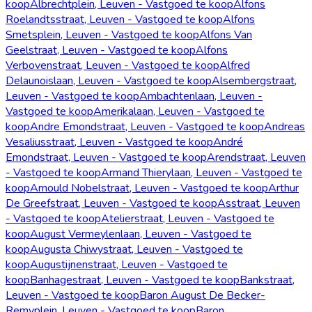
koop
Albrechtplein, Leuven - Vastgoed te koop
Alfons
Roelandtsstraat, Leuven - Vastgoed te koop
Alfons
Smetsplein, Leuven - Vastgoed te koop
Alfons Van
Geelstraat, Leuven - Vastgoed te koop
Alfons
Verbovenstraat, Leuven - Vastgoed te koop
Alfred
Delaunoislaan, Leuven - Vastgoed te koop
Alsembergstraat,
Leuven - Vastgoed te koop
Ambachtenlaan, Leuven -
Vastgoed te koop
Amerikalaan, Leuven - Vastgoed te
koop
Andre Emondstraat, Leuven - Vastgoed te koop
Andreas
Vesaliusstraat, Leuven - Vastgoed te koop
André
Emondstraat, Leuven - Vastgoed te koop
Arendstraat, Leuven
- Vastgoed te koop
Armand Thierylaan, Leuven - Vastgoed te
koop
Arnould Nobelstraat, Leuven - Vastgoed te koop
Arthur
De Greefstraat, Leuven - Vastgoed te koop
Asstraat, Leuven
- Vastgoed te koop
Atelierstraat, Leuven - Vastgoed te
koop
August Vermeylenlaan, Leuven - Vastgoed te
koop
Augusta Chiwystraat, Leuven - Vastgoed te
koop
Augustijnenstraat, Leuven - Vastgoed te
koop
Banhagestraat, Leuven - Vastgoed te koop
Bankstraat,
Leuven - Vastgoed te koop
Baron August De Becker-
Remyplein, Leuven - Vastgoed te koop
Baron