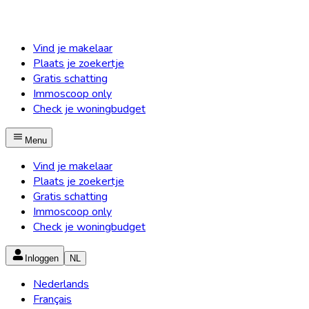
Vind je makelaar
Plaats je zoekertje
Gratis schatting
Immoscoop only
Check je woningbudget
Menu
Vind je makelaar
Plaats je zoekertje
Gratis schatting
Immoscoop only
Check je woningbudget
Inloggen
NL
Nederlands
Français