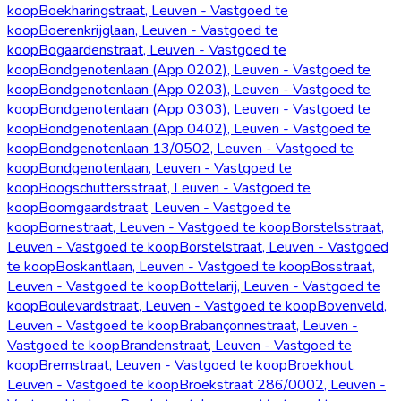
koop
Boekharingstraat, Leuven - Vastgoed te
koop
Boerenkrijglaan, Leuven - Vastgoed te
koop
Bogaardenstraat, Leuven - Vastgoed te
koop
Bondgenotenlaan (App 0202), Leuven - Vastgoed te
koop
Bondgenotenlaan (App 0203), Leuven - Vastgoed te
koop
Bondgenotenlaan (App 0303), Leuven - Vastgoed te
koop
Bondgenotenlaan (App 0402), Leuven - Vastgoed te
koop
Bondgenotenlaan 13/0502, Leuven - Vastgoed te
koop
Bondgenotenlaan, Leuven - Vastgoed te
koop
Boogschuttersstraat, Leuven - Vastgoed te
koop
Boomgaardstraat, Leuven - Vastgoed te
koop
Bornestraat, Leuven - Vastgoed te koop
Borstelsstraat,
Leuven - Vastgoed te koop
Borstelstraat, Leuven - Vastgoed
te koop
Boskantlaan, Leuven - Vastgoed te koop
Bosstraat,
Leuven - Vastgoed te koop
Bottelarij, Leuven - Vastgoed te
koop
Boulevardstraat, Leuven - Vastgoed te koop
Bovenveld,
Leuven - Vastgoed te koop
Brabançonnestraat, Leuven -
Vastgoed te koop
Brandenstraat, Leuven - Vastgoed te
koop
Bremstraat, Leuven - Vastgoed te koop
Broekhout,
Leuven - Vastgoed te koop
Broekstraat 286/0002, Leuven -