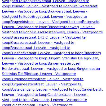
Vastgoed te koop
Broekstraat, Leuven - Vastgoed te
koop
Bronlaan, Leuven - Vastgoed te koop
Brouwersstraat,
Leuven - Vastgoed te koop
Brouwerstraat, Leuven -
Vastgoed te koop
Brugstraat, Leuven - Vastgoed te
koop
Brugveldstraat, Leuven - Vastgoed te koop
Bruineveld,
Leuven - Vastgoed te koop
Brusselesteenweg, Leuven -
Vastgoed te koop
Brusselsesteenweg, Leuven - Vastgoed te
koop
Brusselsestraat 143 C, Leuven - Vastgoed te
koop
Brusselsestraat, Leuven - Vastgoed te
koop
Brusselstraat, Leuven - Vastgoed te
koop
Bunsbeekstraat, Leuven - Vastgoed te koop
Burenberg,
Leuven - Vastgoed te koop
Burgem. Stanislas De Rijcklaan,
Leuven - Vastgoed te koop
Burgemeester Jozef
Eerdekensstraat, Leuven - Vastgoed te koop
Burgemeester
Stanislas De Rijcklaan, Leuven - Vastgoed te
koop
Burgemeestersstraat, Leuven - Vastgoed te
koop
Burgemeesterstraat, Leuven - Vastgoed te
koop
Busleidengang, Leuven - Vastgoed te koop
Cardenberch,
Leuven - Vastgoed te koop
Casablancalaan, Leuven -
Vastgoed te koop
Casinolaan, Leuven - Vastgoed te
koop
Celestijnenlaan, Leuven - Vastgoed te