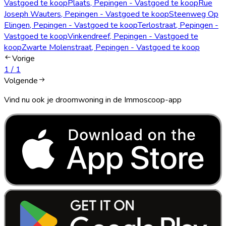
Vastgoed te koop
Plaats, Pepingen - Vastgoed te koop
Rue
Joseph Wauters, Pepingen - Vastgoed te koop
Steenweg Op
Elingen, Pepingen - Vastgoed te koop
Terlostraat, Pepingen -
Vastgoed te koop
Vinkendreef, Pepingen - Vastgoed te
koop
Zwarte Molenstraat, Pepingen - Vastgoed te koop
Vorige
1
/
1
Volgende
Vind nu ook je droomwoning in de Immoscoop-app