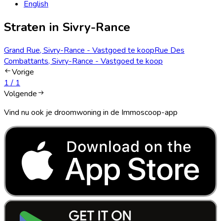
English
Straten in Sivry-Rance
Grand Rue, Sivry-Rance - Vastgoed te koop
Rue Des
Combattants, Sivry-Rance - Vastgoed te koop
Vorige
1
/
1
Volgende
Vind nu ook je droomwoning in de Immoscoop-app