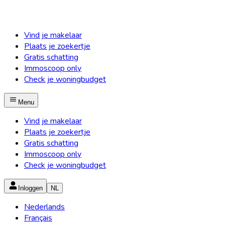
Vind je makelaar
Plaats je zoekertje
Gratis schatting
Immoscoop only
Check je woningbudget
Menu
Vind je makelaar
Plaats je zoekertje
Gratis schatting
Immoscoop only
Check je woningbudget
Inloggen
NL
Nederlands
Français