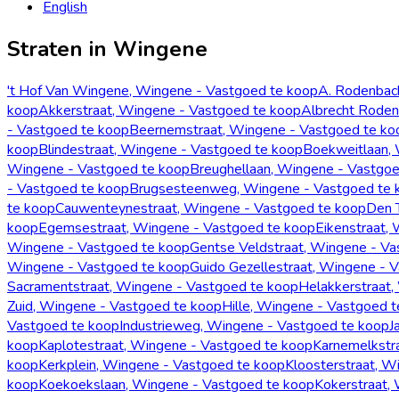
English
Straten in Wingene
't Hof Van Wingene, Wingene - Vastgoed te koop
A. Rodenbac
koop
Akkerstraat, Wingene - Vastgoed te koop
Albrecht Roden
- Vastgoed te koop
Beernemstraat, Wingene - Vastgoed te ko
koop
Blindestraat, Wingene - Vastgoed te koop
Boekweitlaan, 
Wingene - Vastgoed te koop
Breughellaan, Wingene - Vastgoe
- Vastgoed te koop
Brugsesteenweg, Wingene - Vastgoed te 
te koop
Cauwenteynestraat, Wingene - Vastgoed te koop
Den 
koop
Egemsestraat, Wingene - Vastgoed te koop
Eikenstraat,
Wingene - Vastgoed te koop
Gentse Veldstraat, Wingene - Va
Wingene - Vastgoed te koop
Guido Gezellestraat, Wingene - 
Sacramentstraat, Wingene - Vastgoed te koop
Helakkerstraat,
Zuid, Wingene - Vastgoed te koop
Hille, Wingene - Vastgoed 
Vastgoed te koop
Industrieweg, Wingene - Vastgoed te koop
J
koop
Kaplotestraat, Wingene - Vastgoed te koop
Karnemelkstr
koop
Kerkplein, Wingene - Vastgoed te koop
Kloosterstraat, W
koop
Koekoekslaan, Wingene - Vastgoed te koop
Kokerstraat,