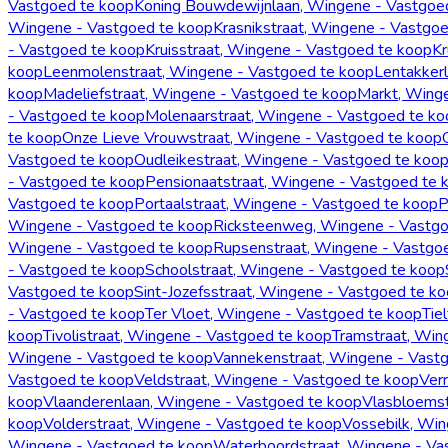
Vastgoed te koop
Koning Bouwdewijnlaan, Wingene - Vastgoe
Wingene - Vastgoed te koop
Krasnikstraat, Wingene - Vastgo
- Vastgoed te koop
Kruisstraat, Wingene - Vastgoed te koop
Kr
koop
Leenmolenstraat, Wingene - Vastgoed te koop
Lentakker
koop
Madeliefstraat, Wingene - Vastgoed te koop
Markt, Wing
- Vastgoed te koop
Molenaarstraat, Wingene - Vastgoed te ko
te koop
Onze Lieve Vrouwstraat, Wingene - Vastgoed te koop
Vastgoed te koop
Oudleikestraat, Wingene - Vastgoed te koo
- Vastgoed te koop
Pensionaatstraat, Wingene - Vastgoed te 
Vastgoed te koop
Portaalstraat, Wingene - Vastgoed te koop
P
Wingene - Vastgoed te koop
Ricksteenweg, Wingene - Vastgo
Wingene - Vastgoed te koop
Rupsenstraat, Wingene - Vastgo
- Vastgoed te koop
Schoolstraat, Wingene - Vastgoed te koop
Vastgoed te koop
Sint-Jozefsstraat, Wingene - Vastgoed te k
- Vastgoed te koop
Ter Vloet, Wingene - Vastgoed te koop
Tie
koop
Tivolistraat, Wingene - Vastgoed te koop
Tramstraat, Win
Wingene - Vastgoed te koop
Vannekenstraat, Wingene - Vast
Vastgoed te koop
Veldstraat, Wingene - Vastgoed te koop
Ver
koop
Vlaanderenlaan, Wingene - Vastgoed te koop
Vlasbloemst
koop
Volderstraat, Wingene - Vastgoed te koop
Vossebilk, Win
Wingene - Vastgoed te koop
Waterboordstraat, Wingene - Va