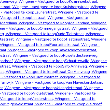
ksteenweg, Wingene - Vastgoed te koop
Kozijnhoekstraat,
traat, Wingene - Vastgoed te koop
Kruisbergstraat, Wingene
- Vastgoed te koop
Laurierstraat, Wingene - Vastgoed te
- Vastgoed te koop
Lostraat, Wingene - Vastgoed te
Merellaan, Wingene - Vastgoed te koop
Meulendam, Wingene
ene - Vastgoed te koop
Ommegangstraat, Wingene - Vastgoed
g, Wingene - Vastgoed te koop
Oude Tieltstraat, Wingene -
testraat, Wingene - Vastgoed te koop
Pastorijstraat, Wingene
ingene - Vastgoed te koop
Poortefrankstraat, Wingene -
raat, Wingene - Vastgoed te koop
Raveschootveldstraat,
straat, Wingene - Vastgoed te koop
Ruiseledesteenweg,
psdreef, Wingene - Vastgoed te koop
Schauttewalle, Wingene
straat, Wingene - Vastgoed te koop
Sint-Annaweg, Wingene -
at, Wingene - Vastgoed te koop
Straat Op Aanvraag, Wingene
e - Vastgoed te koop
Tiletumstraat, Wingene - Vastgoed te
Tuinwijk, Wingene - Vastgoed te koop
Van Haveskerckelaan,
er, Wingene - Vastgoed te koop
Veldsprietstraat, Wingene -
- Vastgoed te koop
Violetstraat, Wingene - Vastgoed te
 Vastgoed te koop
Vlinderstraat, Wingene - Vastgoed te
oop
Vrijgeweidstraat, Wingene - Vastgoed te koop
Waldreef,