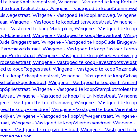
d te koop
Koolskampstraat, Wingene - Vastgoed te koop
Kortrij
ed te koop
Krekelstraat, Wingene - Vastgoed te koop
Krommewals
uiswegestraat, Wingene - Vastgoed te koop
Landweg, Wingene 
laan, Wingene - Vastgoed te koop
Lichterveldestraat, Wingene 
ene - Vastgoed te koop
Marktplein, Wingene - Vastgoed te koop
op
Molenstraat, Wingene - Vastgoed te koop
Nieuwstraat, Wing
Oude Bruggestraat, Wingene - Vastgoed te koop
Oude Bruggewe
p
Parochieveldstraat, Wingene - Vastgoed te koop
Pastoor Termo
koop
Poekestraat, Wingene - Vastgoed te koop
Poekevoetweg, W
rocessiestraat, Wingene - Vastgoed te koop
Raveschootsveldst
ed te koop
Roggestraat, Wingene - Vastgoed te koop
Rozendale
ed te koop
Schaapbrugstraat, Wingene - Vastgoed te koop
Schaa
Schuiferskapellestraat, Wingene - Vastgoed te koop
Sint-Amand
oop
Sprietstraat, Wingene - Vastgoed te koop
Stampkotmolenstra
ltstraat, Wingene - Vastgoed te koop
Tijl En Nelestraat, Wingen
gene - Vastgoed te koop
Tramweg, Wingene - Vastgoed te koop
goed te koop
Varendreef, Wingene - Vastgoed te koop
Varentakk
rekijker, Wingene - Vastgoed te koop
Vijfwegenstraat, Wingene 
raat, Wingene - Vastgoed te koop
Vlierbessendreef, Wingene -
gene - Vastgoed te koop
Vredestraat, Wingene - Vastgoed te k
stgoed te koop