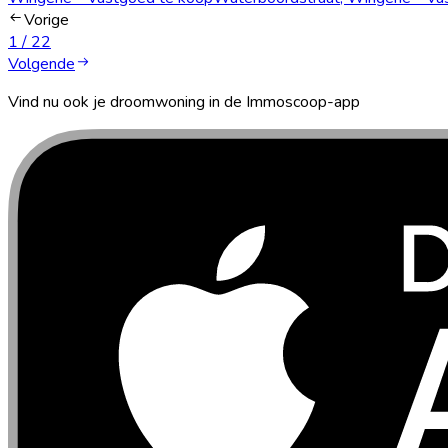
Vorige
1
/
2
2
Volgende
Vind nu ook je droomwoning in de Immoscoop-app