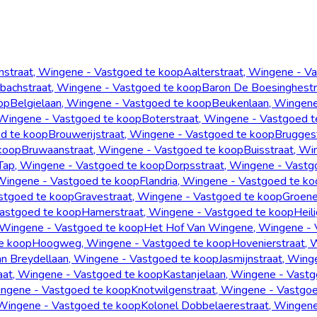
hstraat, Wingene - Vastgoed te koop
Aalterstraat, Wingene - V
bachstraat, Wingene - Vastgoed te koop
Baron De Boesinghestr
op
Belgielaan, Wingene - Vastgoed te koop
Beukenlaan, Wingene
Wingene - Vastgoed te koop
Boterstraat, Wingene - Vastgoed t
d te koop
Brouwerijstraat, Wingene - Vastgoed te koop
Brugges
koop
Bruwaanstraat, Wingene - Vastgoed te koop
Buisstraat, W
Tap, Wingene - Vastgoed te koop
Dorpsstraat, Wingene - Vastg
 Wingene - Vastgoed te koop
Flandria, Wingene - Vastgoed te k
stgoed te koop
Gravestraat, Wingene - Vastgoed te koop
Groene
Vastgoed te koop
Hamerstraat, Wingene - Vastgoed te koop
Heil
 Wingene - Vastgoed te koop
Het Hof Van Wingene, Wingene - 
te koop
Hoogweg, Wingene - Vastgoed te koop
Hovenierstraat, 
an Breydellaan, Wingene - Vastgoed te koop
Jasmijnstraat, Win
aat, Wingene - Vastgoed te koop
Kastanjelaan, Wingene - Vast
ingene - Vastgoed te koop
Knotwilgenstraat, Wingene - Vastgo
 Wingene - Vastgoed te koop
Kolonel Dobbelaerestraat, Wingen