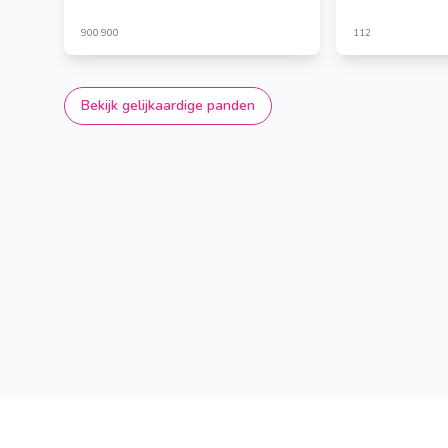
900
900
112
Bekijk gelijkaardige panden