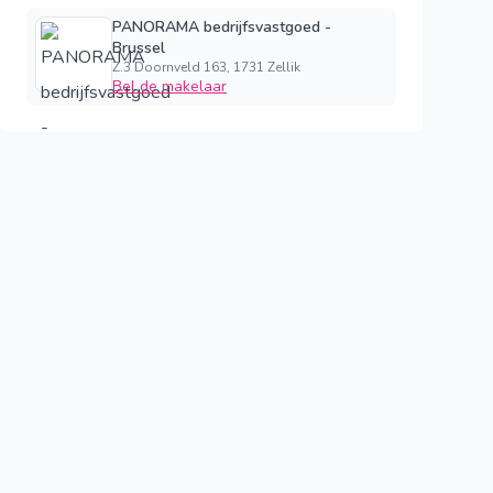
PANORAMA bedrijfsvastgoed -
Brussel
Z.3 Doornveld 163, 1731 Zellik
Bel de makelaar