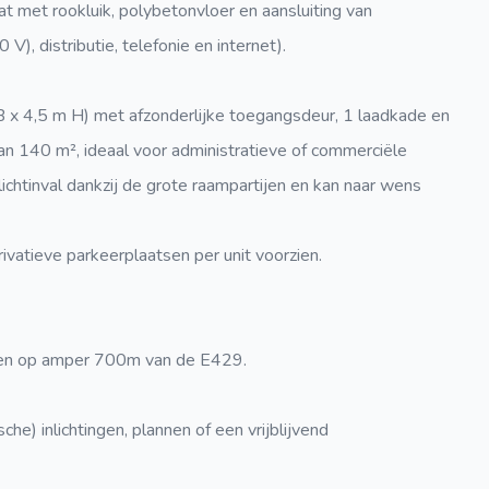
aat met rookluik, polybetonvloer en aansluiting van
V), distributie, telefonie en internet).
B x 4,5 m H) met afzonderlijke toegangsdeur, 1 laadkade en
an 140 m², ideaal voor administratieve of commerciële
lichtinval dankzij de grote raampartijen en kan naar wens
vatieve parkeerplaatsen per unit voorzien.
gen op amper 700m van de E429.
he) inlichtingen, plannen of een vrijblijvend