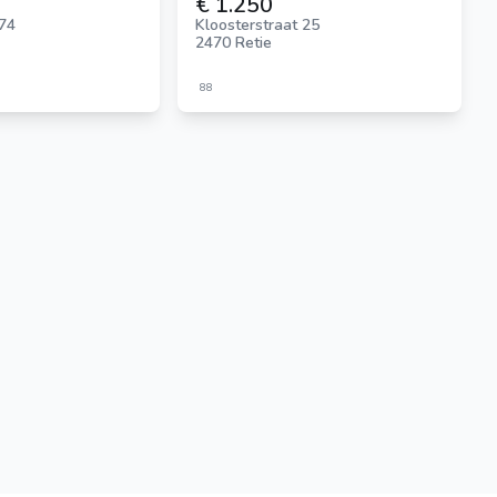
€ 1.250
 74
Kloosterstraat 25
2470 Retie
88