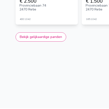
€ 2.500
€ 1.500
Provinciebaan 74
Provinciebaan
2470 Retie
2470 Retie
400
1.042
165
1.042
Bekijk gelijkaardige panden