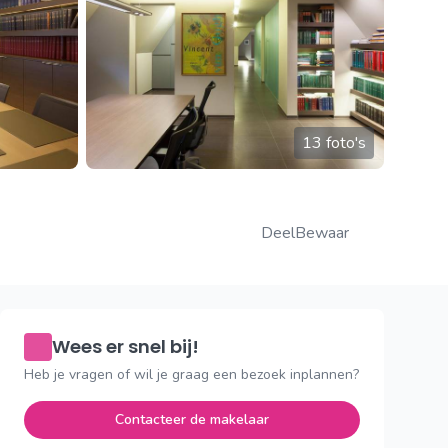
13 foto's
Deel
Bewaar
Wees er snel bij!
Heb je vragen of wil je graag een bezoek inplannen?
Contacteer de makelaar