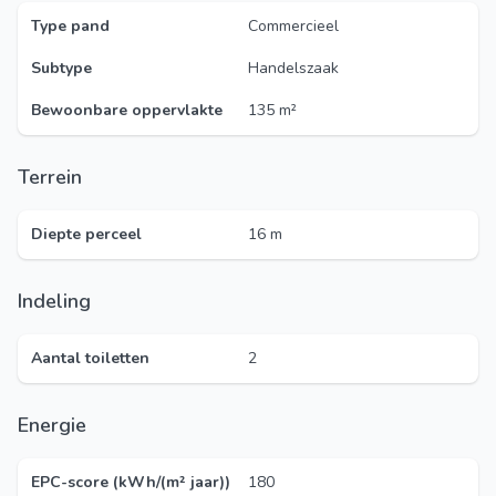
Type pand
Commercieel
Subtype
Handelszaak
Bewoonbare oppervlakte
135 m²
Terrein
Diepte perceel
16 m
Indeling
Aantal toiletten
2
Energie
EPC-score (kWh/(m² jaar))
180