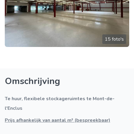
15 foto's
Omschrijving
Te huur, flexibele stockageruimtes te Mont-de-
l'Enclus
Prijs afhankelijk van aantal m² (bespreekbaar)