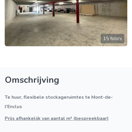
15 foto's
Omschrijving
Te huur, flexibele stockageruimtes te Mont-de-
l'Enclus
Prijs afhankelijk van aantal m² (bespreekbaar)