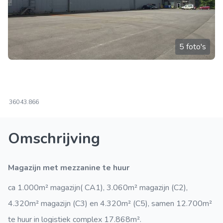
5 foto's
360
43.866
Omschrijving
Magazijn met mezzanine te huur
ca 1.000m² magazijn( CA1), 3.060m² magazijn (C2),
4.320m² magazijn (C3) en 4.320m² (C5), samen 12.700m²
te huur in logistiek complex 17.868m².