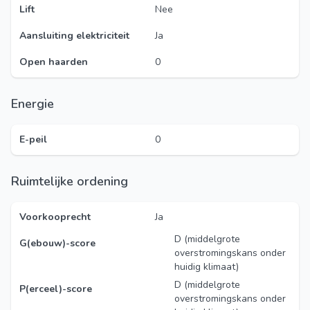
Lift
Nee
Aansluiting elektriciteit
Ja
Open haarden
0
Energie
E-peil
0
Ruimtelijke ordening
Voorkooprecht
Ja
D (middelgrote
G(ebouw)-score
overstromingskans onder
huidig klimaat)
D (middelgrote
P(erceel)-score
overstromingskans onder