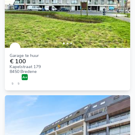
Garage te huur
€ 100
Kapelstraat 179
8450 Bredene
A+
9
9