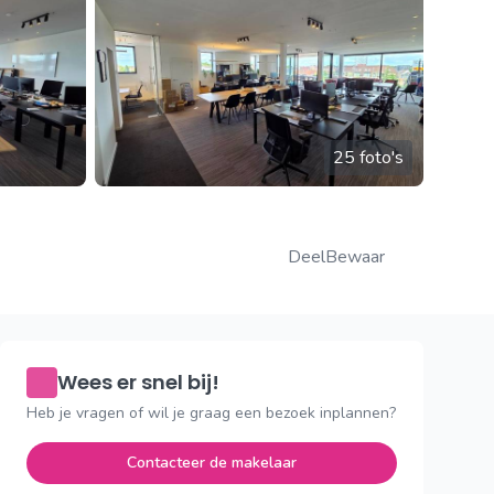
25 foto's
Deel
Bewaar
Wees er snel bij!
Heb je vragen of wil je graag een bezoek inplannen?
Contacteer de makelaar