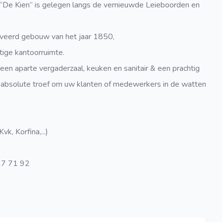
 “De Kien” is gelegen langs de vernieuwde Leieboorden en
noveerd gebouw van het jaar 1850,
tige kantoorruimte.
n aparte vergaderzaal, keuken en sanitair & een prachtig
en absolute troef om uw klanten of medewerkers in de watten
k, Korfina,...)
27 71 92