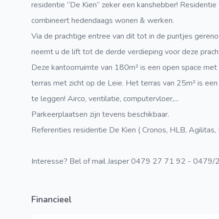
residentie “De Kien” zeker een kanshebber! Residentie
combineert hedendaags wonen & werken.
Via de prachtige entree van dit tot in de puntjes gere
neemt u de lift tot de derde verdieping voor deze prach
Deze kantoorruimte van 180m² is een open space met ee
terras met zicht op de Leie. Het terras van 25m² is e
te leggen! Airco, ventilatie, computervloer,...
Parkeerplaatsen zijn tevens beschikbaar.
Referenties residentie De Kien ( Cronos, HLB, Agilitas, Kv
Interesse? Bel of mail Jasper 0479 27 71 92 - 0479/
Financieel