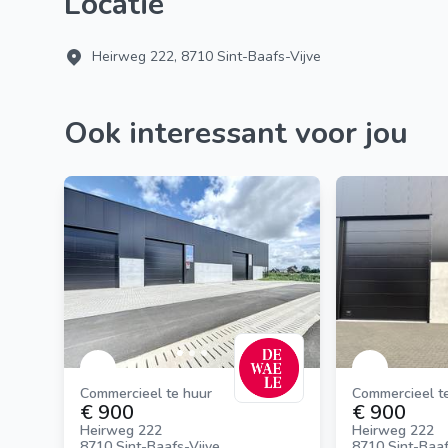
Locatie
Heirweg 222, 8710 Sint-Baafs-Vijve
Ook interessant voor jou
Commercieel te huur
Commercieel t
€ 900
€ 900
Heirweg 222
Heirweg 222
8710 Sint-Baafs-Vijve
8710 Sint-Baaf