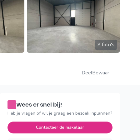
8 foto's
Deel
Bewaar
Wees er snel bij!
Heb je vragen of wil je graag een bezoek inplannen?
Contacteer de makelaar