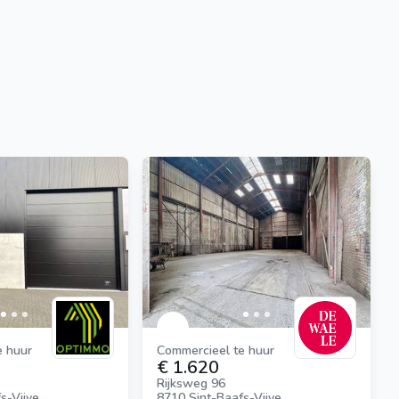
e huur
Commercieel te huur
€ 1.620
Rijksweg 96
s-Vijve
8710 Sint-Baafs-Vijve