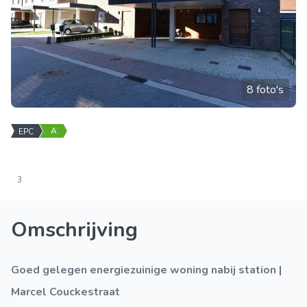
8 foto's
A
EPC
3
Omschrijving
Goed gelegen energiezuinige woning nabij station |
Marcel Couckestraat