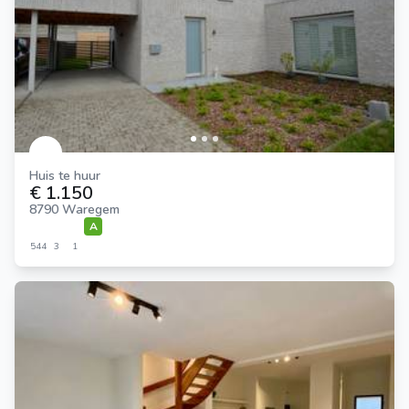
Huis te huur
€ 1.150
8790 Waregem
A
544
3
1