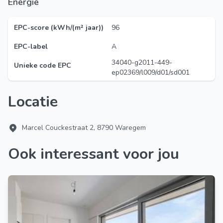
Energie
EPC-score (kWh/(m² jaar))
96
EPC-label
A
34040-g2011-449-
Unieke code EPC
ep02369/l009/d01/sd001
Locatie
Marcel Couckestraat 2, 8790 Waregem
Ook interessant voor jou