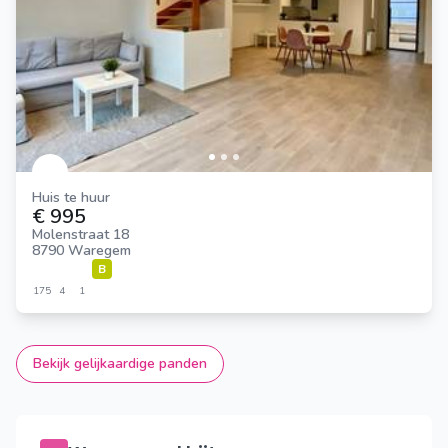
Huis te huur
€ 995
Molenstraat 18
8790 Waregem
B
175
4
1
Bekijk gelijkaardige panden