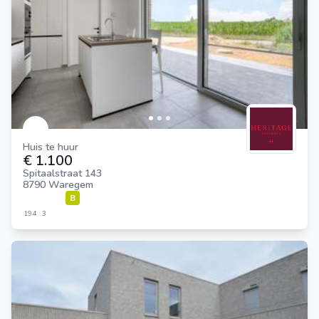
Huis te huur
€ 1.100
Spitaalstraat 143
8790 Waregem
B
194
3