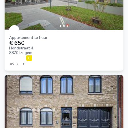
Appartement te huur
€ 650
Hondstraat 4
8870 Izegem
C
85
2
1