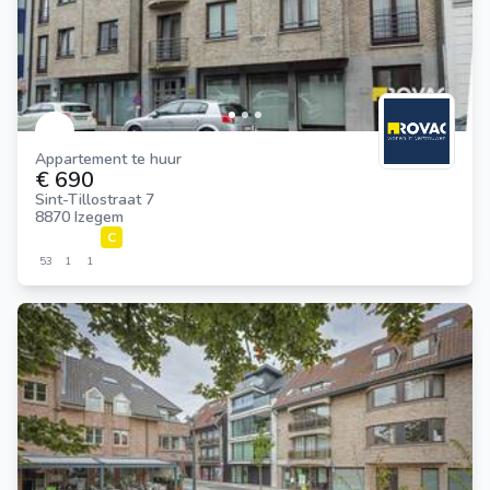
Appartement te huur
€ 690
Sint-Tillostraat 7
8870 Izegem
C
53
1
1