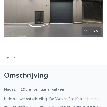
11 foto's
196
196
Omschrijving
Magazijn 196m² te huur In Kalken
In de nieuwe ontwikkeling “De Weverij” te Kalken bieden
wij een modern magazijn aan met een
vrije hoogte van ca.