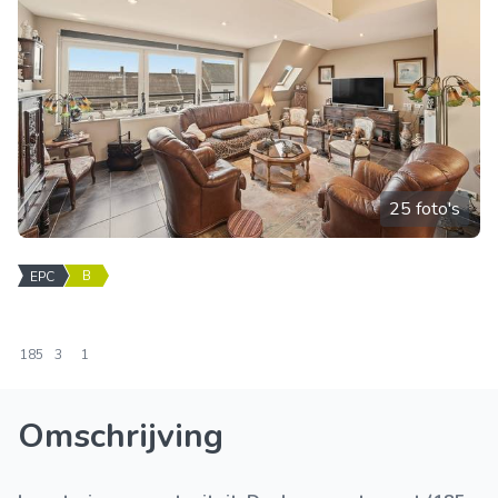
25 foto's
B
EPC
185
3
1
Omschrijving