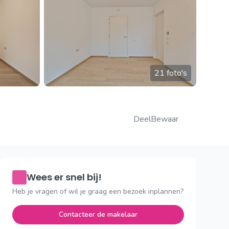
21 foto's
Deel
Bewaar
Wees er snel bij!
Heb je vragen of wil je graag een bezoek inplannen?
Contacteer de makelaar