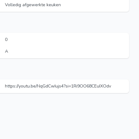
Volledig afgewerkte keuken
0
A
https://youtu.be/NqGdCwIujs4?si=1Ri9OO68CEuIXOdv