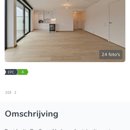
24 foto's
A
EPC
103
2
Omschrijving