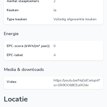
Aantal slaapkamers
2
Keuken
Ja
Type keuken
Volledig afgewerkte keuken
Energie
EPC-score (kWh/(m² jaar))
0
EPC-label
A
Media & downloads
https://youtu.be/NqGdCwIujs4?
Video
si=1Ri9OO68CEuIXOdv
Locatie