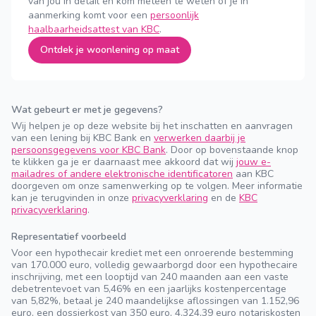
van jou in detail en kom meteen te weten of je in
aanmerking komt voor een
persoonlijk
haalbaarheidsattest van KBC
.
Ontdek je woonlening op maat
Wat gebeurt er met je gegevens?
Wij helpen je op deze website bij het inschatten en aanvragen
van een lening bij KBC Bank en
verwerken daarbij je
persoonsgegevens voor KBC Bank
. Door op bovenstaande knop
te klikken ga je er daarnaast mee akkoord dat wij
jouw e-
mailadres of andere elektronische identificatoren
aan KBC
doorgeven om onze samenwerking op te volgen. Meer informatie
kan je terugvinden in onze
privacyverklaring
en de
KBC
privacyverklaring
.
Representatief voorbeeld
Voor een hypothecair krediet met een onroerende bestemming
van 170.000 euro, volledig gewaarborgd door een hypothecaire
inschrijving, met een looptijd van 240 maanden aan een vaste
debetrentevoet van 5,46% en een jaarlijks kostenpercentage
van 5,82%, betaal je 240 maandelijkse aflossingen van 1.152,96
euro, een dossierkost van 350 euro, 4.324,39 euro notariskosten