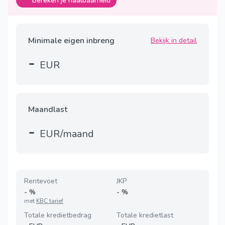
Bereken je haalbaarheid
Minimale eigen inbreng
Bekijk in detail
-
EUR
Maandlast
-
EUR/maand
Rentevoet
JKP
-
%
-
%
met
KBC tarief
Totale kredietbedrag
Totale kredietlast