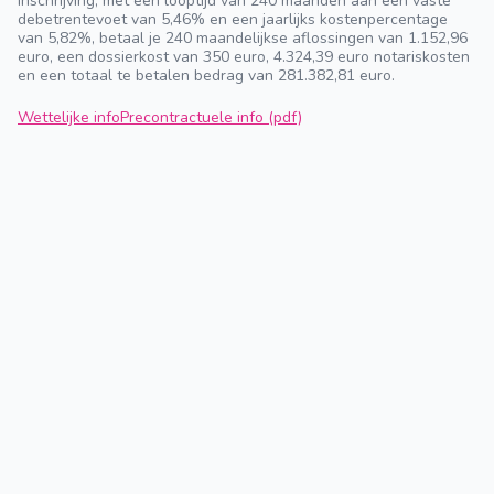
inschrijving, met een looptijd van 240 maanden aan een vaste
debetrentevoet van 5,46% en een jaarlijks kostenpercentage
van 5,82%, betaal je 240 maandelijkse aflossingen van 1.152,96
euro, een dossierkost van 350 euro, 4.324,39 euro notariskosten
en een totaal te betalen bedrag van 281.382,81 euro.
Wettelijke info
Precontractuele info (pdf)