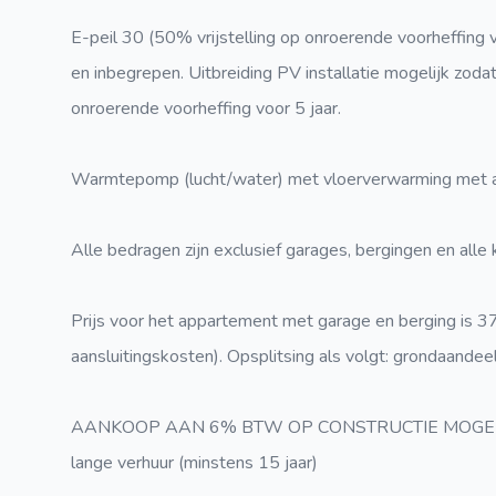
E-peil 30 (50% vrijstelling op onroerende voorheffing 
en inbegrepen. Uitbreiding PV installatie mogelijk zoda
onroerende voorheffing voor 5 jaar.
Warmtepomp (lucht/water) met vloerverwarming met apa
Alle bedragen zijn exclusief garages, bergingen en all
Prijs voor het appartement met garage en berging is 374
aansluitingskosten). Opsplitsing als volgt: grondaande
AANKOOP AAN 6% BTW OP CONSTRUCTIE MOGELIJK: z
lange verhuur (minstens 15 jaar)