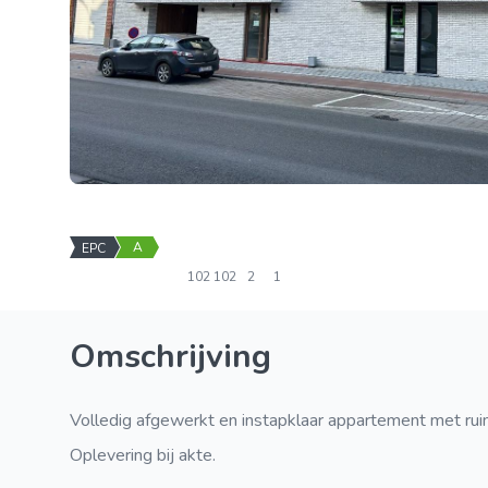
A
EPC
102
102
2
1
Omschrijving
Volledig afgewerkt en instapklaar appartement met ruim t
Oplevering bij akte.