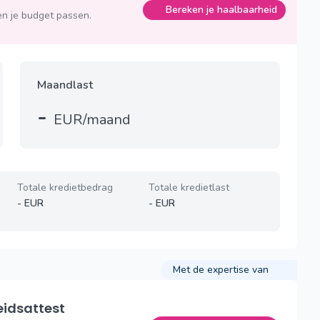
Bereken je haalbaarheid
n je budget passen.
Maandlast
-
EUR/maand
Totale kredietbedrag
Totale kredietlast
-
EUR
-
EUR
Met de expertise van
eidsattest