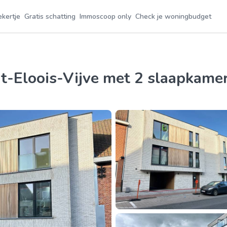
ekertje
Gratis schatting
Immoscoop only
Check je woningbudget
nt-Eloois-Vijve met 2 slaapkame