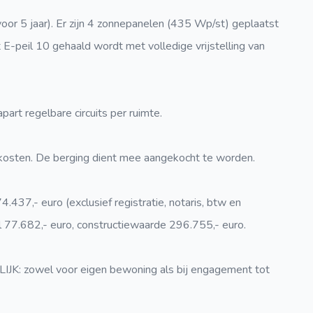
voor 5 jaar). Er zijn 4 zonnepanelen (435 Wp/st) geplaatst
t E-peil 10 gehaald wordt met volledige vrijstelling van
rt regelbare circuits per ruimte.
e kosten. De berging dient mee aangekocht te worden.
.437,- euro (exclusief registratie, notaris, btw en
el 77.682,- euro, constructiewaarde 296.755,- euro.
owel voor eigen bewoning als bij engagement tot