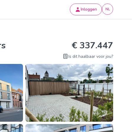
Inloggen
NL
rs
€ 337.447
Is dit haalbaar voor jou?