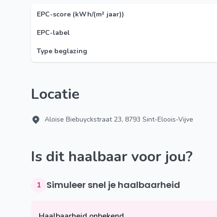
EPC-score (kWh/(m² jaar))
EPC-label
Type beglazing
Locatie
Aloise Biebuyckstraat 23, 8793 Sint-Eloois-Vijve
Is dit haalbaar voor jou?
Simuleer snel je haalbaarheid
1
Haalbaarheid onbekend