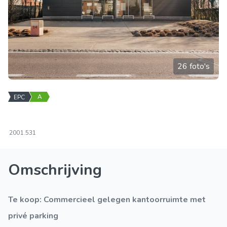
26 foto's
A
EPC
200
1.531
Omschrijving
Te koop: Commercieel gelegen kantoorruimte met
privé parking