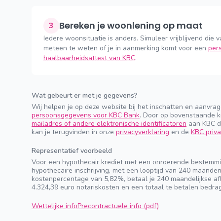
Bereken je woonlening op maat
3
Iedere woonsituatie is anders. Simuleer vrijblijvend die v
meteen te weten of je in aanmerking komt voor een
pers
haalbaarheidsattest van KBC
.
Wat gebeurt er met je gegevens?
Wij helpen je op deze website bij het inschatten en aanvra
persoonsgegevens voor KBC Bank
. Door op bovenstaande k
mailadres of andere elektronische identificatoren
aan KBC do
kan je terugvinden in onze
privacyverklaring
en de
KBC priva
Representatief voorbeeld
Voor een hypothecair krediet met een onroerende bestemmi
hypothecaire inschrijving, met een looptijd van 240 maande
kostenpercentage van 5,82%, betaal je 240 maandelijkse afl
4.324,39 euro notariskosten en een totaal te betalen bedra
Wettelijke info
Precontractuele info (pdf)