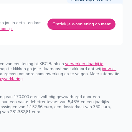
an jou in detail en kom
Ontdek je woonlening op maat
oonlijk
gen van een lening bij KBC Bank en
verwerken daarbij je
nop te klikken ga je er daarnaast mee akkoord dat wij
jouw e-
orgeven om onze samenwerking op te volgen. Meer informatie
cyverklaring
.
ng van 170.000 euro, volledig gewaarborgd door een
n aan een vaste debetrentevoet van 5,46% en een jaarlijks
ossingen van 1.152,96 euro, een dossierkost van 350 euro,
g van 281.382,81 euro.