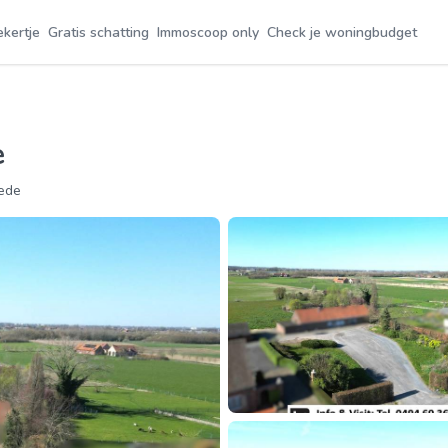
ekertje
Gratis schatting
Immoscoop only
Check je woningbudget
e
ede