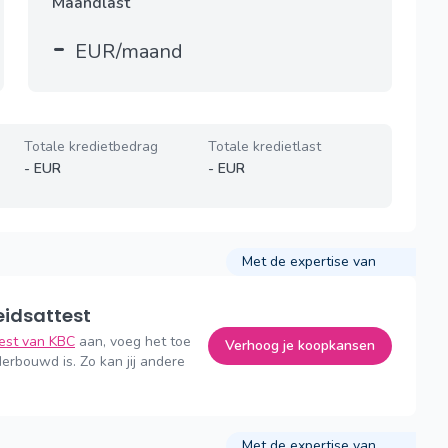
Maandlast
-
EUR/maand
Totale kredietbedrag
Totale kredietlast
-
EUR
-
EUR
Met de expertise van
eidsattest
test van KBC
aan, voeg het toe
Verhoog je koopkansen
erbouwd is. Zo kan jij andere
Met de expertise van