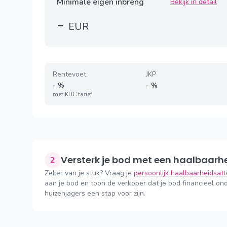
Minimale eigen inbreng
Bekijk in detail
-
EUR
Rentevoet
JKP
-
%
-
%
met
KBC tarief
Versterk je bod met een haalbaarh
2
Zeker van je stuk? Vraag je
persoonlijk haalbaarheidsat
aan je bod en toon de verkoper dat je bod financieel ond
huizenjagers een stap voor zijn.