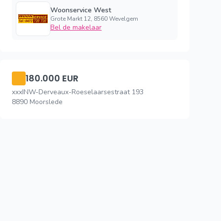
Woonservice West
Grote Markt 12, 8560 Wevelgem
Bel de makelaar
180.000 EUR
xxxINW-Derveaux-Roeselaarsestraat 193
8890 Moorslede