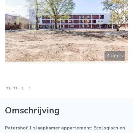
4 foto's
73
73
1
1
Omschrijving
Patershof 1 slaapkamer appartement: Ecologisch en