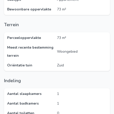
Bewoonbare oppervlakte
73 m²
Terrein
Perceeloppervlakte
73 m²
Meest recente bestemming
Woongebied
terrein
Oriëntatie tuin
Zuid
Indeling
Aantal slaapkamers
1
Aantal badkamers
1
Aantal toiletten
0