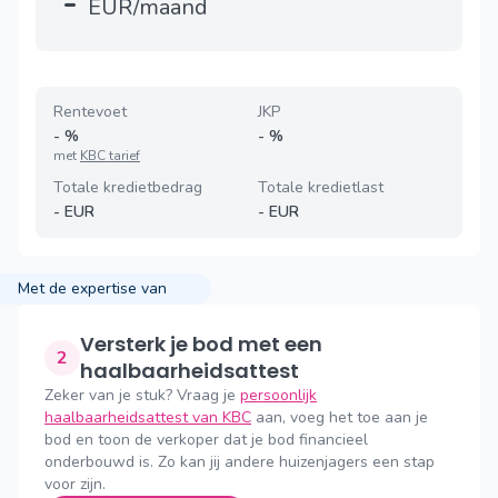
-
EUR/maand
Rentevoet
JKP
-
%
-
%
met
KBC tarief
Totale kredietbedrag
Totale kredietlast
-
EUR
-
EUR
Met de expertise van
Versterk je bod met een
2
haalbaarheidsattest
Zeker van je stuk? Vraag je
persoonlijk
haalbaarheidsattest van KBC
aan, voeg het toe aan je
bod en toon de verkoper dat je bod financieel
onderbouwd is. Zo kan jij andere huizenjagers een stap
voor zijn.