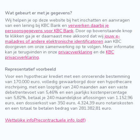
Wat gebeurt er met je gegevens?
Wij helpen je op deze website bij het inschatten en aanvragen
van een lening bij KBC Bank en
verwerken daarbij je
persoonsgegevens voor KBC Bank
. Door op bovenstaande knop
te klikken ga je er daarnaast mee akkoord dat wij
jouw e-
mailadres of andere elektronische identificatoren
aan KBC
doorgeven om onze samenwerking op te volgen. Meer informatie
kan je terugvinden in onze
privacyverklaring
en de
KBC
privacyverklaring
.
Representatief voorbeeld
Voor een hypothecair krediet met een onroerende bestemming
van 170.000 euro, volledig gewaarborgd door een hypothecaire
inschrijving, met een looptijd van 240 maanden aan een vaste
debetrentevoet van 5,46% en een jaarlijks kostenpercentage
van 5,82%, betaal je 240 maandelijkse aflossingen van 1.152,96
euro, een dossierkost van 350 euro, 4.324,39 euro notariskosten
en een totaal te betalen bedrag van 281.382,81 euro.
Wettelijke info
Precontractuele info (pdf)